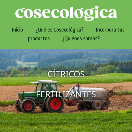
Inicio
¿Qué es Cosecológica?
Incorpora tus
productos
¿Quiénes somos?
CÍTRICOS
FERTILIZANTES